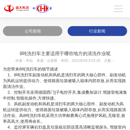
公司新闻
行业新闻
8吨洗扫车主要适用于哪些地方的清洗作业呢
作者：
本站
来源：
云更新
时间：
2022/6/26 8:02:26
次数：
为您带来8吨洗扫车的细节描述
1、8吨洗扫车副发动机和风机是清扫车的两大核心部件、副发动机
为风机运转提供动力、使得路面垃圾被吸入箱体内部存放,从而实现路
面清洁作业。
2、控制开关采用德国西门]子电控开关,集成叠加设计,驾驶室电液集
中控制,智能化操作,方便快捷。
3、风机副发动机和风机是清扫车的两大核心部件、副发动机为风
机运转提供动力、使得路面垃圾被吸入箱体内部存放,从而实现路面清
洁作业。风8吨洗扫车机采用大功率耐磨离心式免维护风机,无噪音,效
率高风大,使用寿命长。
4、监控屏车辆右扫盘及垃圾箱后部设置高清晰监视探头, 驾驶室内