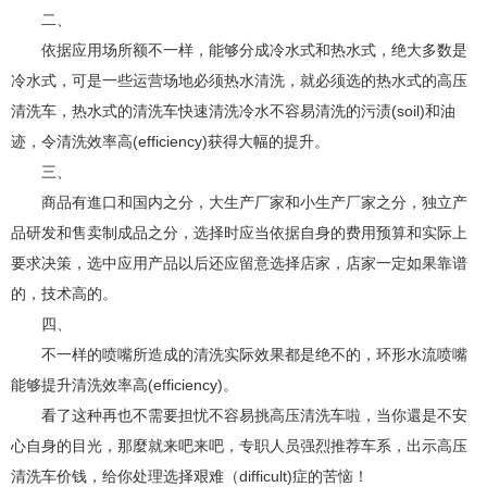
二、
依据应用场所额不一样，能够分成冷水式和热水式，绝大多数是
冷水式，可是一些运营场地必须热水清洗，就必须选的热水式的高压
清洗车，热水式的清洗车快速清洗冷水不容易清洗的污渍(soil)和油
迹，令清洗效率
高
(efficiency)获得大幅的提升。
三、
商品有進口和国内之分，大生产厂家和小生产厂家之分，独立产
品研发和售卖制成品之分，选择时应当依据自身的费用预算和实际上
要求决策，选中应用产品以后还应留意选择店家，店家一定如果靠谱
的，技术高的。
四、
不一样的喷嘴所造成的清洗实际效果都是绝不的，环形水流喷嘴
能够提升清洗效率
高
(efficiency)。
看了这种再也不需要担忧不容易挑高压清洗车啦，当你還是不安
心自身的目光，那麼就来吧来吧，专职人员强烈推荐车系，出示高压
清洗车价钱，给你处理选择艰难（difficult)症的苦恼！